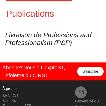
Publications
Livraison de Professions and
Professionalism (P&P)
Abonnez-vous à L’expreST,
S'inscrire
l'infolettre du CIRST
À propos
Le CIRST
Université du
Comités
Programmes STS