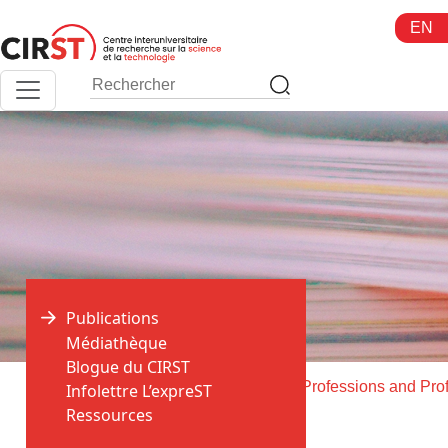
Aller
EN
au
contenu
Publications
Médiathèque
Blogue du CIRST
>
>
Accueil
Publications
Infolettre L’expreST
Ressources