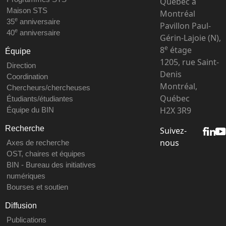
Québec à
Maison STS
Montréal
e
35
anniversaire
Pavillon Paul-
e
40
anniversaire
Gérin-Lajoie (N),
e
8
étage
Équipe
1205, rue Saint-
Direction
Denis
Coordination
Montréal,
Chercheurs/chercheuses
Québec
Étudiants/étudiantes
H2X 3R9
Équipe du BIN
Recherche
Suivez-
nous
Axes de recherche
OST, chaires et équipes
BIN - Bureau des initiatives
numériques
Bourses et soutien
Diffusion
Publications