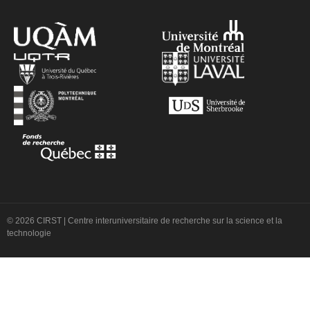
© 2026 CIRST | Centre interuniversitaire de recherche sur la science et la
technologie