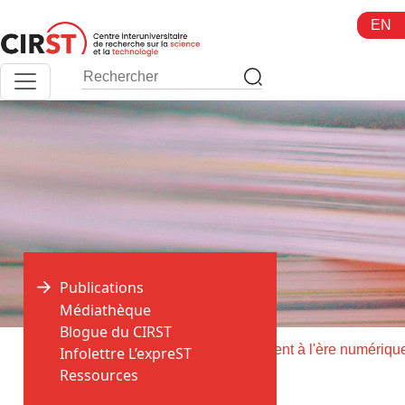
Aller
EN
au
contenu
Publications
Médiathèque
Blogue du CIRST
>
>
Accueil
Publications
Infolettre L’expreST
Ressources