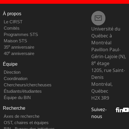
À propos
Le CIRST
Université du
Comités
Programmes STS
Québec à
Maison STS
Montréal
e
35
anniversaire
Pavillon Paul-
e
40
anniversaire
Gérin-Lajoie (N),
e
8
étage
Équipe
1205, rue Saint-
Direction
Denis
Coordination
Montréal,
Chercheurs/chercheuses
Québec
Étudiants/étudiantes
H2X 3R9
Équipe du BIN
Recherche
Suivez-
nous
Axes de recherche
OST, chaires et équipes
BIN - Bureau des initiatives