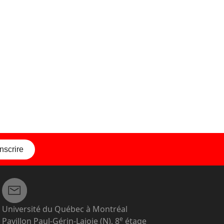
inscrire
Université du Québec à Montréal
e
Pavillon Paul-Gérin-Lajoie (N), 8
étage