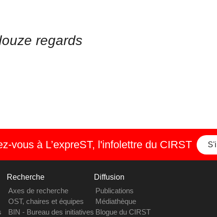
douze regards
-vous à L’expreST, l'infolettre du CIRST
S'
Recherche
Diffusion
Axes de recherche
Publications
OST, chaires et équipes
Médiathèque
s
BIN - Bureau des initiatives
Blogue du CIRST