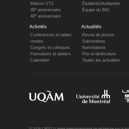
Maison STS
Étudiants/étudiantes
e
35
anniversaire
Équipe du BIN
e
40
anniversaire
Activités
Actualités
Conférences et tables
Revue de presse
rondes
Subventions
Congrès et colloques
Nominations
Formations et ateliers
Prix et distinctions
Calendrier
Toutes les actualités
© 2026 CIRST | Centre interuniversitaire de recherche sur la sc