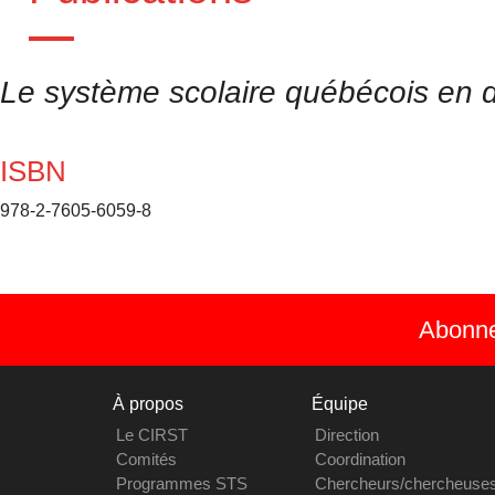
Le système scolaire québécois en 
ISBN
978-2-7605-6059-8
Abonnez
À propos
Équipe
Le CIRST
Direction
Comités
Coordination
Programmes STS
Chercheurs/chercheuse