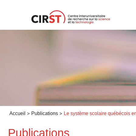
Aller
au
contenu
>
>
Accueil
Publications
Publications