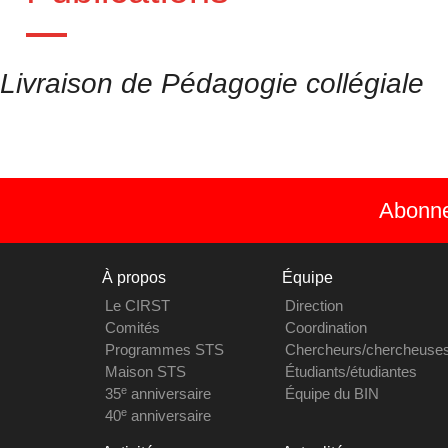
Livraison de Pédagogie collégiale
Abonnez
À propos
Équipe
Le CIRST
Direction
Comités
Coordination
Programmes STS
Chercheurs/chercheuse
Maison STS
Étudiants/étudiantes
e
35
anniversaire
Équipe du BIN
e
40
anniversaire