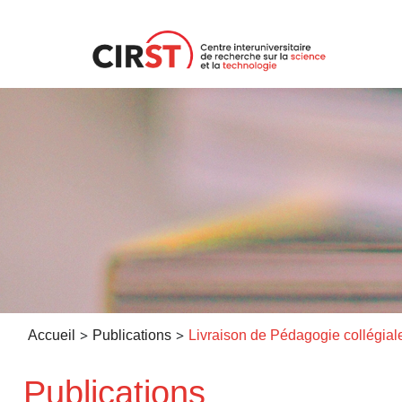
Aller
au
contenu
>
>
Accueil
Publications
Livraison de Pédagogie collégial
Publications