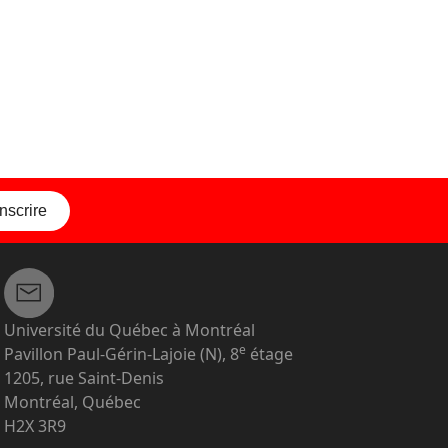
inscrire
Université du Québec à Montréal
e
Pavillon Paul-Gérin-Lajoie (N), 8
étage
1205, rue Saint-Denis
Montréal, Québec
H2X 3R9