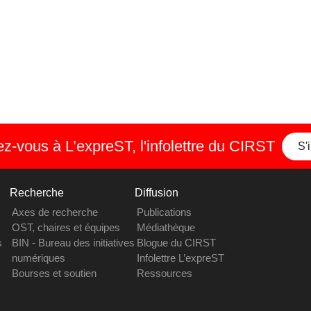
-vous à L’expreST, l'infolettre du CIRST
S'
Recherche
Diffusion
Axes de recherche
Publications
OST, chaires et équipes
Médiathèque
s
BIN - Bureau des initiatives
Blogue du CIRST
numériques
Infolettre L’expreST
Bourses et soutien
Ressources