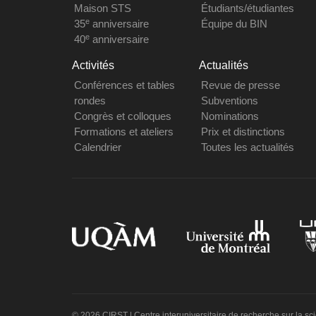
Maison STS
Étudiants/étudiantes
e
35
anniversaire
Équipe du BIN
e
40
anniversaire
Activités
Actualités
Conférences et tables
Revue de presse
rondes
Subventions
Congrès et colloques
Nominations
Formations et ateliers
Prix et distinctions
Calendrier
Toutes les actualités
© 2026 CIRST | Centre interuniversitaire de recherche sur la sc