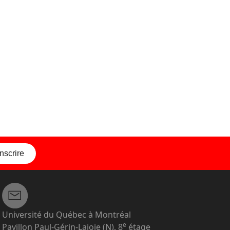
inscrire
Université du Québec à Montréal
e
Pavillon Paul-Gérin-Lajoie (N), 8
étage