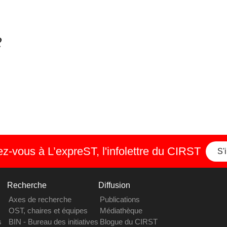
2
-vous à L’expreST, l'infolettre du CIRST
S'
Recherche
Diffusion
Axes de recherche
Publications
OST, chaires et équipes
Médiathèque
s
BIN - Bureau des initiatives
Blogue du CIRST