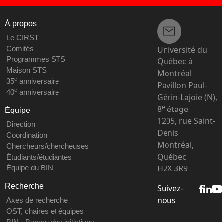
À propos
Le CIRST
Université du
Comités
Programmes STS
Québec à
Maison STS
Montréal
e
35
anniversaire
Pavillon Paul-
e
40
anniversaire
Gérin-Lajoie (N),
e
8
étage
Équipe
1205, rue Saint-
Direction
Denis
Coordination
Montréal,
Chercheurs/chercheuses
Québec
Étudiants/étudiantes
H2X 3R9
Équipe du BIN
Recherche
Suivez-
nous
Axes de recherche
OST, chaires et équipes
BIN - Bureau des initiatives