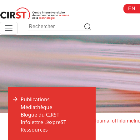
Aller
EN
au
contenu
Publications
Médiathèque
Blogue du CIRST
>
>
Accueil
Publications
Infolettre L’expreST
Ressources