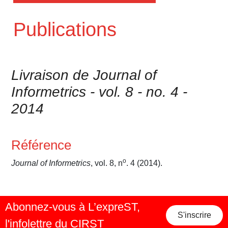
Publications
Livraison de Journal of
Informetrics - vol. 8 - no. 4 -
2014
Référence
o
Journal of Informetrics
, vol. 8, n
. 4 (2014).
Abonnez-vous à L’expreST,
S'inscrire
l'infolettre du CIRST