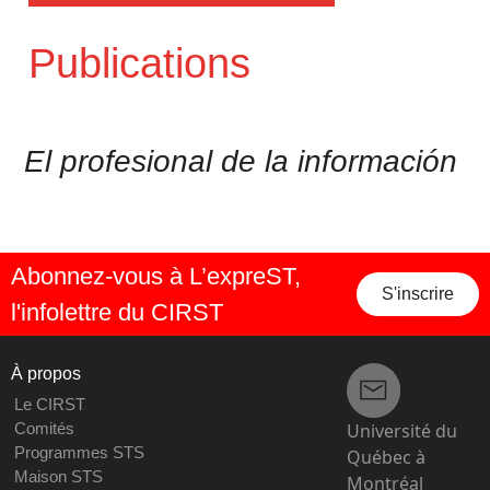
Publications
El profesional de la información
Abonnez-vous à L’expreST,
S'inscrire
l'infolettre du CIRST
À propos
Le CIRST
Université du
Comités
Programmes STS
Québec à
Maison STS
Montréal