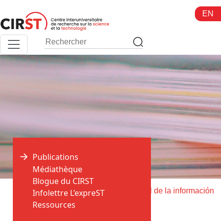
Aller
EN
au
contenu
Publications
Médiathèque
Blogue du CIRST
>
>
Accueil
Publications
El profesional de la información
Infolettre L’expreST
Ressources