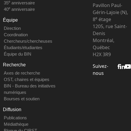
e
35
anniversaire
Pavillon Paul-
e
40
anniversaire
Gérin-Lajoie (N),
e
8
étage
Équipe
1205, rue Saint-
Direction
Denis
Coordination
Montréal,
Chercheurs/chercheuses
Québec
Étudiants/étudiantes
H2X 3R9
Équipe du BIN
Recherche
Suivez-
nous
Axes de recherche
OST, chaires et équipes
BIN - Bureau des initiatives
numériques
Bourses et soutien
Diffusion
Publications
Médiathèque
Blogue du CIRST