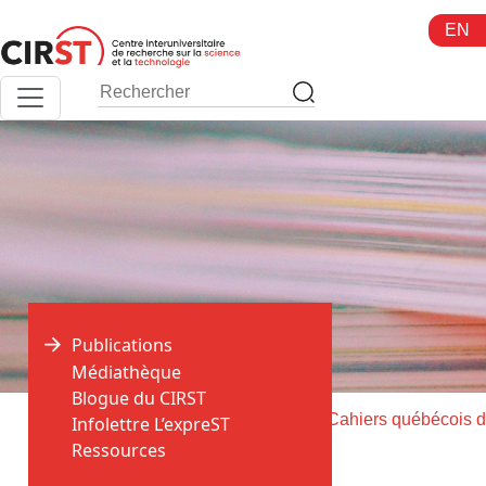
Aller
EN
au
contenu
Publications
Médiathèque
Blogue du CIRST
>
>
Accueil
Publications
Infolettre L’expreST
Ressources