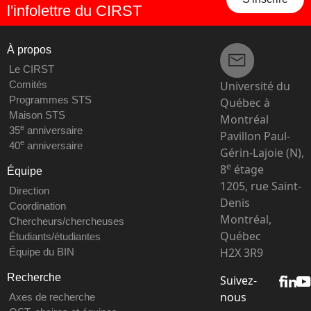
l'infolettre du CIRST
À propos
Le CIRST
Université du
Comités
Programmes STS
Québec à
Maison STS
Montréal
e
35
anniversaire
Pavillon Paul-
e
40
anniversaire
Gérin-Lajoie (N),
e
8
étage
Équipe
1205, rue Saint-
Direction
Denis
Coordination
Montréal,
Chercheurs/chercheuses
Québec
Étudiants/étudiantes
H2X 3R9
Équipe du BIN
Recherche
Suivez-
nous
Axes de recherche