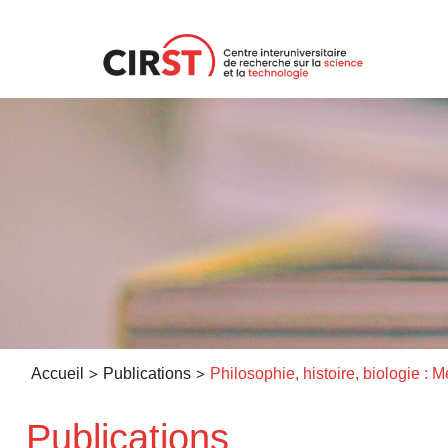
Aller
au
contenu
>
>
Accueil
Publications
Publications