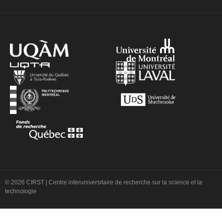
© 2026 CIRST | Centre interuniversitaire de recherche sur la science et la
technologie