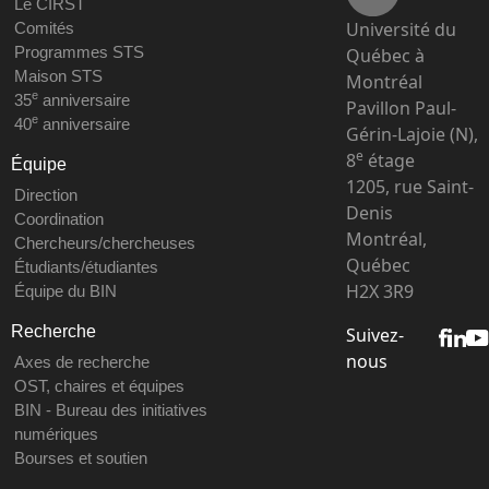
Le CIRST
Université du
Comités
Programmes STS
Québec à
Maison STS
Montréal
e
35
anniversaire
Pavillon Paul-
e
40
anniversaire
Gérin-Lajoie (N),
e
8
étage
Équipe
1205, rue Saint-
Direction
Denis
Coordination
Montréal,
Chercheurs/chercheuses
Québec
Étudiants/étudiantes
H2X 3R9
Équipe du BIN
Recherche
Suivez-
nous
Axes de recherche
OST, chaires et équipes
BIN - Bureau des initiatives
numériques
Bourses et soutien