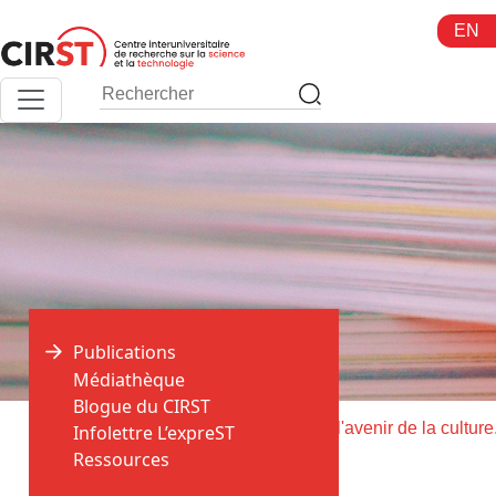
Aller
EN
au
contenu
Publications
Médiathèque
Blogue du CIRST
>
>
Accueil
Publications
Infolettre L’expreST
Ressources