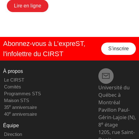
Lire en ligne
Abonnez-vous à L’expreST,
S'inscrire
l'infolettre du CIRST
À propos
Le CIRST
Université du
Comités
Programmes STS
Québec à
Maison STS
Montréal
e
35
anniversaire
Pavillon Paul-
e
40
anniversaire
Gérin-Lajoie (N),
e
8
étage
Équipe
1205, rue Saint-
Direction