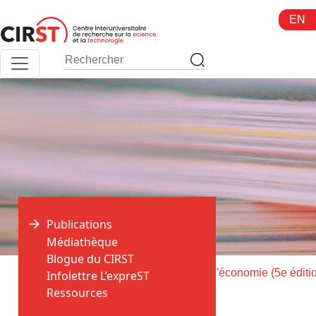
Aller
EN
au
contenu
Publications
Médiathèque
Blogue du CIRST
>
>
Accueil
Publications
Principes de l'économie (5e éditi
Infolettre L’expreST
Ressources