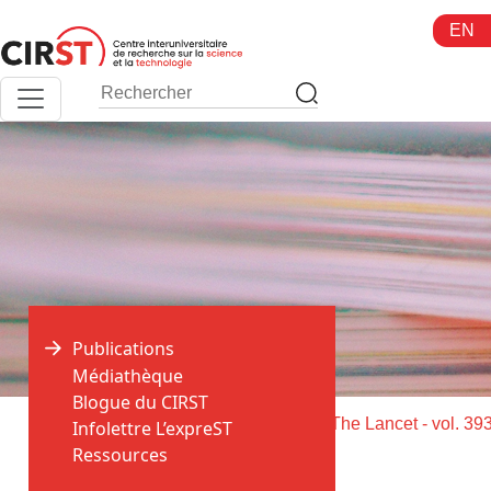
Aller
EN
au
contenu
Publications
Médiathèque
Blogue du CIRST
>
>
Accueil
Publications
Infolettre L’expreST
Ressources