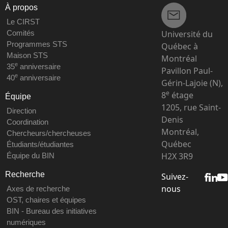
À propos
Le CIRST
Université du
Comités
Programmes STS
Québec à
Maison STS
Montréal
e
35
anniversaire
Pavillon Paul-
e
40
anniversaire
Gérin-Lajoie (N),
e
8
étage
Équipe
1205, rue Saint-
Direction
Denis
Coordination
Montréal,
Chercheurs/chercheuses
Québec
Étudiants/étudiantes
H2X 3R9
Équipe du BIN
Recherche
Suivez-
nous
Axes de recherche
OST, chaires et équipes
BIN - Bureau des initiatives
numériques