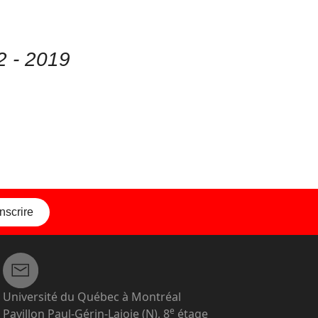
 2 - 2019
inscrire
Université du Québec à Montréal
e
Pavillon Paul-Gérin-Lajoie (N), 8
étage