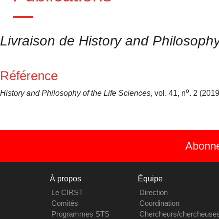
Livraison de History and Philosophy 
Référence
o
History and Philosophy of the Life Sciences
, vol. 41, n
. 2 (2019
Abonnez
À propos
Équipe
Le CIRST
Direction
Comités
Coordination
Programmes STS
Chercheurs/chercheuse