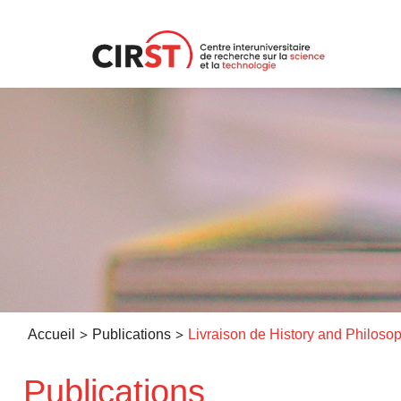
Aller
au
contenu
>
>
Accueil
Publications
Publications