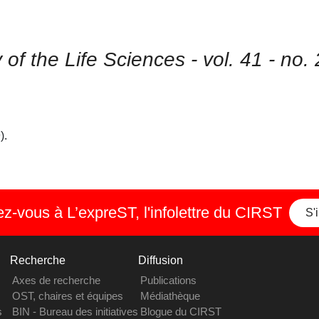
of the Life Sciences - vol. 41 - no.
).
-vous à L’expreST, l'infolettre du CIRST
S'
Recherche
Diffusion
Axes de recherche
Publications
OST, chaires et équipes
Médiathèque
s
BIN - Bureau des initiatives
Blogue du CIRST