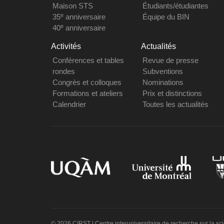
Maison STS
Étudiants/étudiantes
e
35
anniversaire
Équipe du BIN
e
40
anniversaire
Activités
Actualités
Conférences et tables
Revue de presse
rondes
Subventions
Congrès et colloques
Nominations
Formations et ateliers
Prix et distinctions
Calendrier
Toutes les actualités
© 2026 CIRST | Centre interuniversitaire de recherche sur la sc