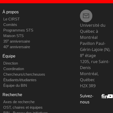
À propos
Le CIRST
Université du
Comités
Programmes STS
Québec à
Maison STS
Montréal
e
35
anniversaire
Pavillon Paul-
e
40
anniversaire
Gérin-Lajoie (N),
e
8
étage
Équipe
1205, rue Saint-
Direction
Denis
Coordination
Montréal,
Chercheurs/chercheuses
Québec
Étudiants/étudiantes
H2X 3R9
Équipe du BIN
Recherche
Suivez-
nous
Axes de recherche
OST, chaires et équipes
BIN - Bureau des initiatives