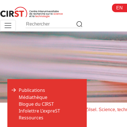
Aller
EN
au
contenu
Publications
Médiathèque
Blogue du CIRST
>
>
Accueil
Publications
Infolettre L’expreST
Ressources