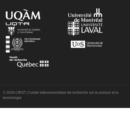
© 2026 CIRST | Centre interuniversitaire de recherche sur la science et la
technologie