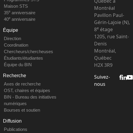
Québec à
Maison STS
Montréal
e
35
anniversaire
Pavillon Paul-
e
40
anniversaire
Gérin-Lajoie (N),
e
8
étage
Équipe
1205, rue Saint-
Direction
Denis
Coordination
Montréal,
Chercheurs/chercheuses
Québec
Étudiants/étudiantes
H2X 3R9
Équipe du BIN
Recherche
Suivez-
nous
Axes de recherche
OST, chaires et équipes
BIN - Bureau des initiatives
numériques
Bourses et soutien
Diffusion
Publications