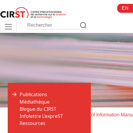
Aller
EN
au
contenu
Publications
Médiathèque
Blogue du CIRST
>
>
Accueil
Publications
As
Infolettre L’expreST
Ressources