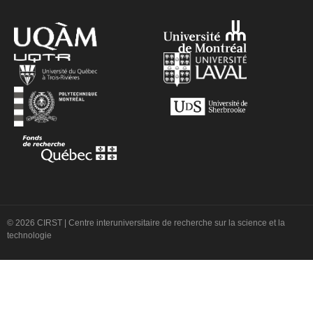
© 2026 CIRST | Centre interuniversitaire de recherche sur la science et la
technologie