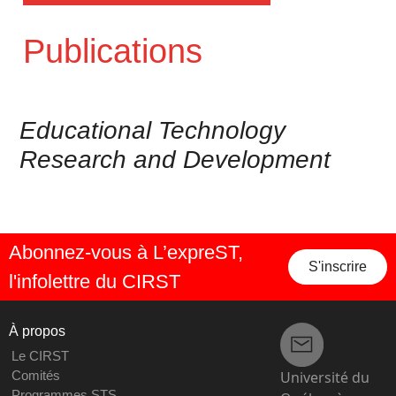
Publications
Educational Technology
Research and Development
Abonnez-vous à L’expreST,
S'inscrire
l'infolettre du CIRST
À propos
Le CIRST
Université du
Comités
Programmes STS