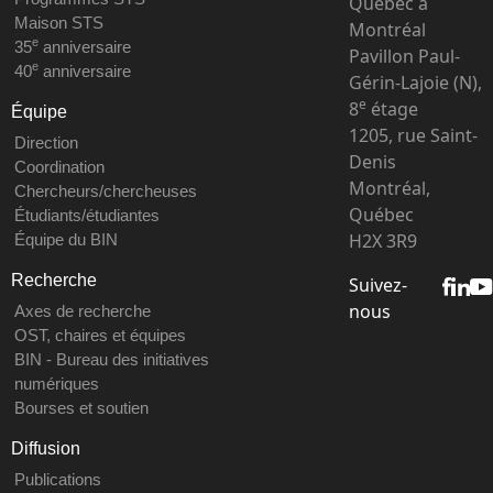
Québec à
Maison STS
Montréal
e
35
anniversaire
Pavillon Paul-
e
40
anniversaire
Gérin-Lajoie (N),
e
8
étage
Équipe
1205, rue Saint-
Direction
Denis
Coordination
Montréal,
Chercheurs/chercheuses
Québec
Étudiants/étudiantes
H2X 3R9
Équipe du BIN
Recherche
Suivez-
nous
Axes de recherche
OST, chaires et équipes
BIN - Bureau des initiatives
numériques
Bourses et soutien
Diffusion
Publications