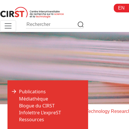
Aller
EN
au
contenu
Publications
Médiathèque
Blogue du CIRST
>
>
Accueil
Publications
Infolettre L’expreST
Ressources