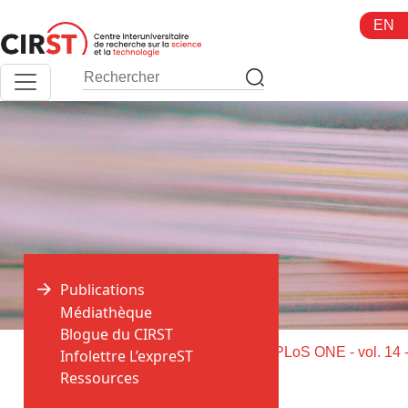
Aller
EN
au
contenu
Publications
Médiathèque
Blogue du CIRST
>
>
Accueil
Publications
Infolettre L’expreST
Ressources