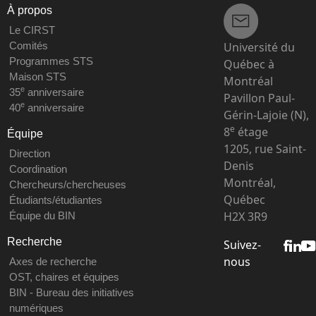
À propos
Le CIRST
Université du
Comités
Programmes STS
Québec à
Maison STS
Montréal
e
35
anniversaire
Pavillon Paul-
e
40
anniversaire
Gérin-Lajoie (N),
e
8
étage
Équipe
1205, rue Saint-
Direction
Denis
Coordination
Montréal,
Chercheurs/chercheuses
Québec
Étudiants/étudiantes
H2X 3R9
Équipe du BIN
Recherche
Suivez-
nous
Axes de recherche
OST, chaires et équipes
BIN - Bureau des initiatives
numériques