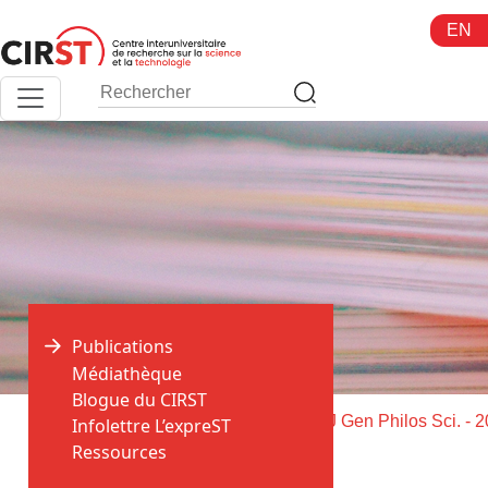
Aller
EN
au
contenu
Publications
Médiathèque
Blogue du CIRST
>
>
Accueil
Publications
Infolettre L’expreST
Ressources