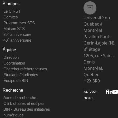
À propos
Le CIRST
Université du
Comités
Programmes STS
Québec à
Maison STS
Montréal
e
35
anniversaire
Pavillon Paul-
e
40
anniversaire
Gérin-Lajoie (N),
e
8
étage
Équipe
1205, rue Saint-
Direction
Denis
Coordination
Montréal,
Chercheurs/chercheuses
Québec
Étudiants/étudiantes
H2X 3R9
Équipe du BIN
Recherche
Suivez-
nous
Axes de recherche
OST, chaires et équipes
BIN - Bureau des initiatives
numériques