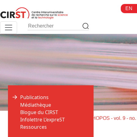
Aller
EN
au
contenu
Publications
Médiathèque
Blogue du CIRST
>
>
Accueil
Publications
Infolettre L’expreST
Ressources