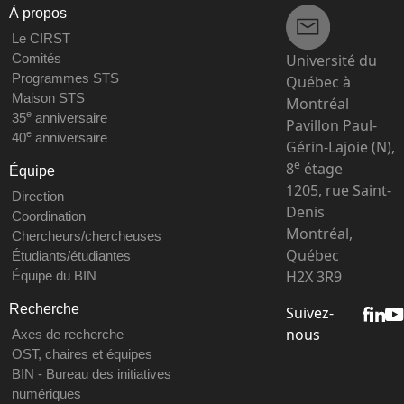
À propos
Le CIRST
Université du
Comités
Programmes STS
Québec à
Maison STS
Montréal
e
35
anniversaire
Pavillon Paul-
e
40
anniversaire
Gérin-Lajoie (N),
e
8
étage
Équipe
1205, rue Saint-
Direction
Denis
Coordination
Montréal,
Chercheurs/chercheuses
Québec
Étudiants/étudiantes
H2X 3R9
Équipe du BIN
Recherche
Suivez-
nous
Axes de recherche
OST, chaires et équipes
BIN - Bureau des initiatives
numériques