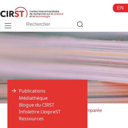
Aller
EN
au
contenu
Publications
Médiathèque
Blogue du CIRST
>
>
Accueil
Publications
Education comparée
Infolettre L’expreST
Ressources