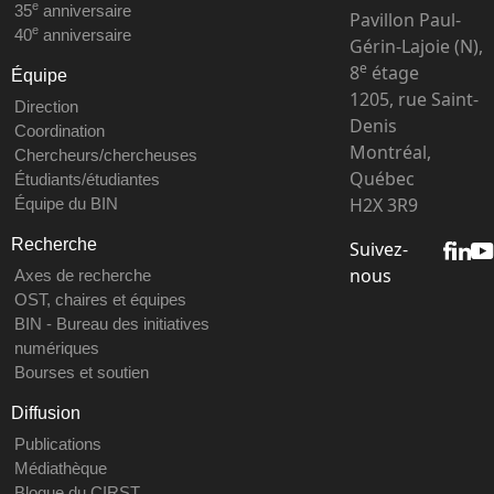
e
35
anniversaire
Pavillon Paul-
e
40
anniversaire
Gérin-Lajoie (N),
e
8
étage
Équipe
1205, rue Saint-
Direction
Denis
Coordination
Montréal,
Chercheurs/chercheuses
Québec
Étudiants/étudiantes
H2X 3R9
Équipe du BIN
Recherche
Suivez-
nous
Axes de recherche
OST, chaires et équipes
BIN - Bureau des initiatives
numériques
Bourses et soutien
Diffusion
Publications
Médiathèque
Blogue du CIRST