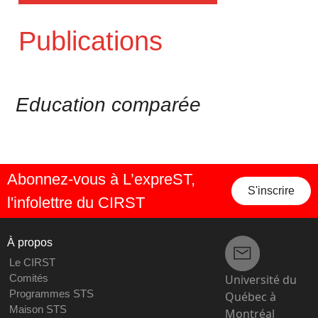
Publications
Education comparée
Abonnez-vous à L’expreST,
S'inscrire
l'infolettre du CIRST
À propos
Le CIRST
Université du
Comités
Programmes STS
Québec à
Maison STS
Montréal