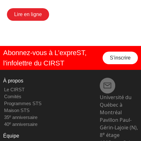
Lire en ligne
Abonnez-vous à L’expreST,
S'inscrire
l'infolettre du CIRST
À propos
Le CIRST
Université du
Comités
Programmes STS
Québec à
Maison STS
Montréal
e
35
anniversaire
Pavillon Paul-
e
40
anniversaire
Gérin-Lajoie (N),
e
8
étage
Équipe