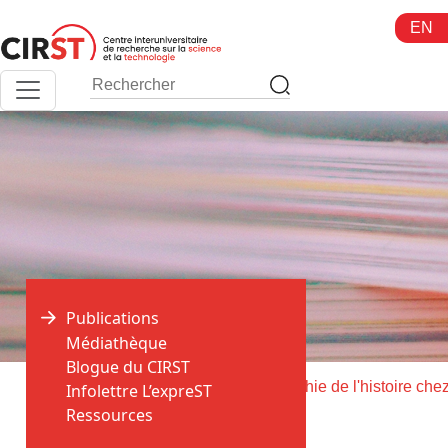
Aller
EN
au
contenu
Publications
Médiathèque
Blogue du CIRST
>
>
Accueil
Publications
Infolettre L’expreST
Ressources