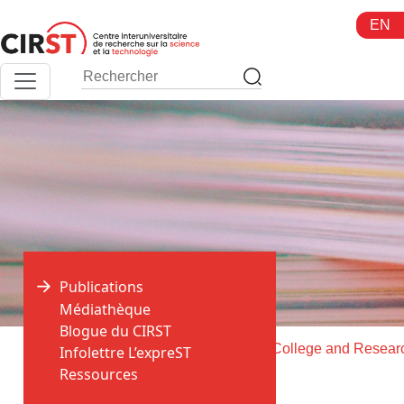
Aller
EN
au
contenu
Publications
Médiathèque
Blogue du CIRST
>
>
Accueil
Publications
Infolettre L’expreST
Ressources