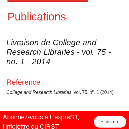
Publications
Livraison de College and
Research Libraries - vol. 75 -
no. 1 - 2014
Référence
o
College and Research Libraries
, vol. 75, n
. 1 (2014).
Abonnez-vous à L’expreST,
S'inscrire
l'infolettre du CIRST