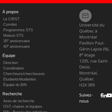
À propos
Le CIRST
Université du
Comités
Programmes STS
Québec à
Maison STS
Montréal
e
35
anniversaire
Pavillon Paul-
e
40
anniversaire
Gérin-Lajoie (N),
e
8
étage
Équipe
1205, rue Saint-
Direction
Denis
Coordination
Montréal,
Chercheurs/chercheuses
Québec
Étudiants/étudiantes
H2X 3R9
Équipe du BIN
Recherche
Suivez-
nous
Axes de recherche
OST, chaires et équipes
BIN - Bureau des initiatives