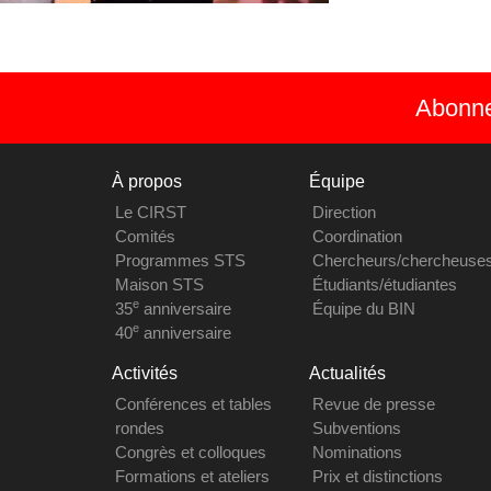
Abonnez
À propos
Équipe
Le CIRST
Direction
Comités
Coordination
Programmes STS
Chercheurs/chercheuse
Maison STS
Étudiants/étudiantes
e
35
anniversaire
Équipe du BIN
e
40
anniversaire
Activités
Actualités
Conférences et tables
Revue de presse
rondes
Subventions
Congrès et colloques
Nominations
Formations et ateliers
Prix et distinctions