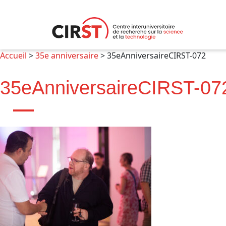
Aller
au
contenu
Accueil
>
35e anniversaire
>
35eAnniversaireCIRST-072
35eAnniversaireCIRST-07