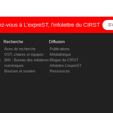
-vous à L’expreST, l'infolettre du CIRST
S'
Recherche
Diffusion
Axes de recherche
Publications
OST, chaires et équipes
Médiathèque
s
BIN - Bureau des initiatives
Blogue du CIRST
numériques
Infolettre L’expreST
Bourses et soutien
Ressources