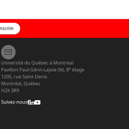
inscrire
Université du Québec à Montréal
e
Pavillon Paul-Gérin-Lajoie (N), 8
étage
1205, rue Saint-Denis
Montréal, Québec
H2X 3R9
Suivez-nous