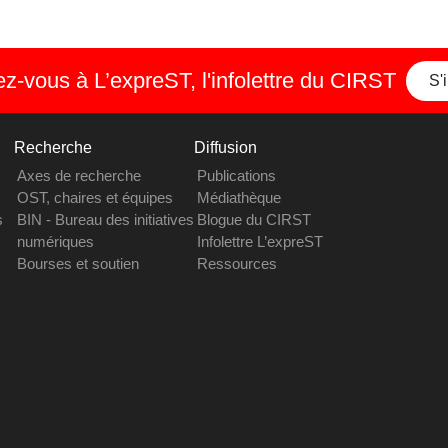
-vous à L’expreST, l'infolettre du CIRST
S'
Recherche
Diffusion
Axes de recherche
Publications
OST, chaires et équipes
Médiathèque
s
BIN - Bureau des initiatives
Blogue du CIRST
numériques
Infolettre L’expreST
Bourses et soutien
Ressources