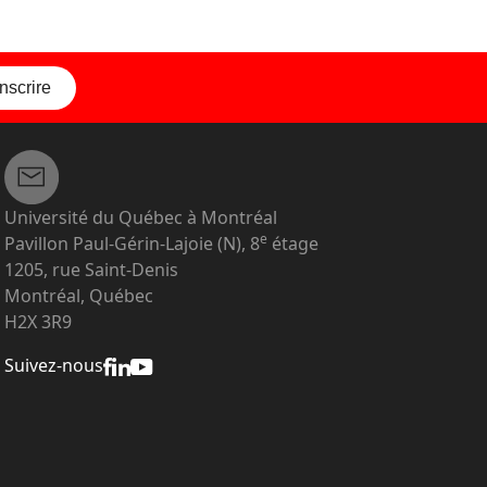
inscrire
Université du Québec à Montréal
e
Pavillon Paul-Gérin-Lajoie (N), 8
étage
1205, rue Saint-Denis
Montréal, Québec
H2X 3R9
Suivez-nous