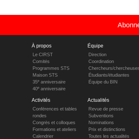
Abonnez
À propos
Équipe
Le CIRST
Direction
Comités
Coordination
Programmes STS
Chercheurs/chercheuse
Maison STS
Étudiants/étudiantes
e
35
anniversaire
Équipe du BIN
e
40
anniversaire
Activités
Actualités
Conférences et tables
Revue de presse
rondes
Subventions
Congrès et colloques
Nominations
Formations et ateliers
Prix et distinctions
Calendrier
Toutes les actualités