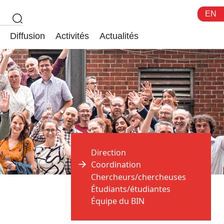
EN
Diffusion
Activités
Actualités
Direction
Coordination
Chercheurs/chercheuses
Étudiants/étudiantes
Équipe du BIN