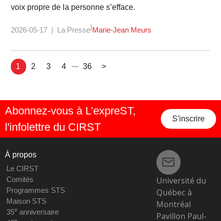
voix propre de la personne s’efface.
2026-05-17
La Presse
Marie-Jean Meurs
...
1
2
3
4
36
>
Abonnez-vous à L’expreST,
S'inscrire
l'infolettre du CIRST
À propos
Le CIRST
Université du
Comités
Programmes STS
Québec à
Maison STS
Montréal
e
35
anniversaire
Pavillon Paul-
e