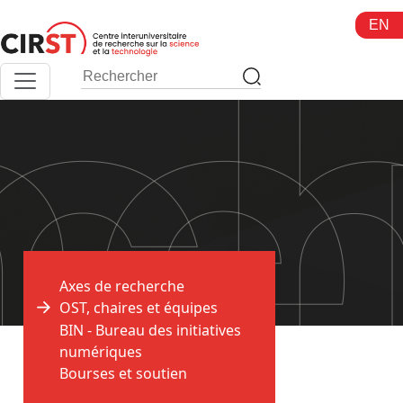
Aller
EN
au
contenu
Axes de recherche
OST, chaires et équipes
BIN - Bureau des initiatives
>
Accueil
OST, chaires et équipes
numériques
Bourses et soutien