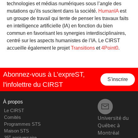
technologies et médias numériques sous l’angle des
mutations qu’ils suscitent dans la société.
HumanIA
est
un groupe de travail qui tente de penser les travaux faits
en intelligence artificielle (IA) en fonction du bien
commun en favorisant les synergies interdisciplinaires,
centré sur les aspects humanistes de l’IA. Le CIRST
accueille également le projet
Transitions
et
4Point0
.
Abonnez-vous à L’expreST,
S'inscrire
l'infolettre du CIRST
À propos
Le CIRST
Université du
Comités
Programmes STS
Québec à
Maison STS
Montréal
e
35
anniversaire