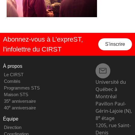
Abonnez-vous à L’expreST,
S'inscrire
l'infolettre du CIRST
À propos
Le CIRST
Université du
Comités
Programmes STS
Québec à
Maison STS
Montréal
e
35
anniversaire
Pavillon Paul-
e
40
anniversaire
Gérin-Lajoie (N),
e
8
étage
Équipe
1205, rue Saint-
Direction
Denis
Coordination