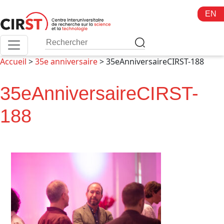
Aller
EN
au
contenu
Accueil
>
35e anniversaire
>
35eAnniversaireCIRST-188
35eAnniversaireCIRST-
188