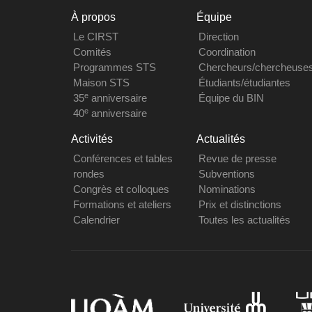
À propos
Équipe
Le CIRST
Direction
Comités
Coordination
Programmes STS
Chercheurs/chercheuse
Maison STS
Étudiants/étudiantes
e
35
anniversaire
Équipe du BIN
e
40
anniversaire
Activités
Actualités
Conférences et tables
Revue de presse
rondes
Subventions
Congrès et colloques
Nominations
Formations et ateliers
Prix et distinctions
Calendrier
Toutes les actualités