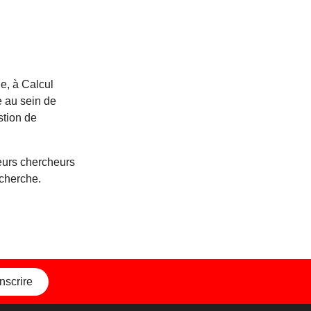
le, à Calcul
e au sein de
stion de
ieurs chercheurs
echerche.
inscrire