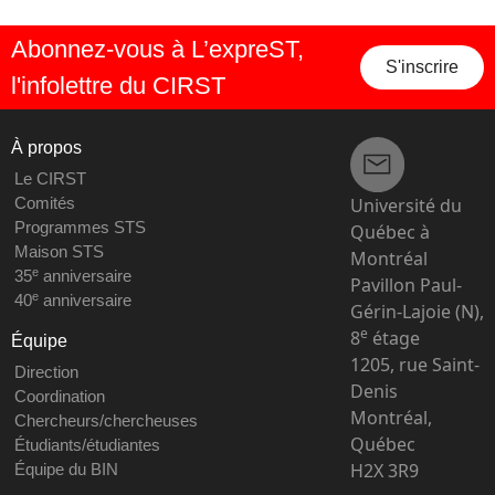
Abonnez-vous à L’expreST,
S'inscrire
l'infolettre du CIRST
À propos
Le CIRST
Université du
Comités
Programmes STS
Québec à
Maison STS
Montréal
e
35
anniversaire
Pavillon Paul-
e
40
anniversaire
Gérin-Lajoie (N),
e
8
étage
Équipe
1205, rue Saint-
Direction
Denis
Coordination
Montréal,
Chercheurs/chercheuses
Québec
Étudiants/étudiantes
H2X 3R9
Équipe du BIN