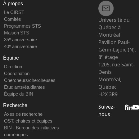
À propos
Le CIRST
Université du
Comités
Programmes STS
Québec à
Maison STS
Montréal
e
35
anniversaire
Pavillon Paul-
e
40
anniversaire
Gérin-Lajoie (N),
e
8
étage
Équipe
1205, rue Saint-
Direction
Denis
Coordination
Montréal,
Chercheurs/chercheuses
Québec
Étudiants/étudiantes
H2X 3R9
Équipe du BIN
Recherche
Suivez-
nous
Axes de recherche
OST, chaires et équipes
BIN - Bureau des initiatives
numériques