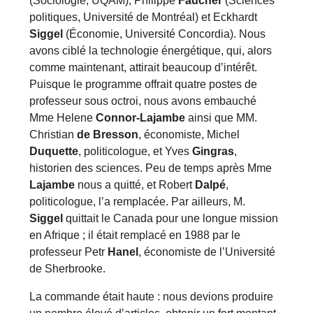
(Sociologie, UQAM), Philippe
Faucher
(Sciences
politiques, Université de Montréal) et Eckhardt
Siggel
(Économie, Université Concordia). Nous
avons ciblé la technologie énergétique, qui, alors
comme maintenant, attirait beaucoup d’intérêt.
Puisque le programme offrait quatre postes de
professeur sous octroi, nous avons embauché
Mme Helene
Connor-Lajambe
ainsi que MM.
Christian
de Bresson
, économiste, Michel
Duquette
, politicologue, et Yves
Gingras
,
historien des sciences. Peu de temps après Mme
Lajambe
nous a quitté, et Robert
Dalpé
,
politicologue, l’a remplacée. Par ailleurs, M.
Siggel
quittait le Canada pour une longue mission
en Afrique ; il était remplacé en 1988 par le
professeur Petr
Hanel
, économiste de l’Université
de Sherbrooke.
La commande était haute : nous devions produire