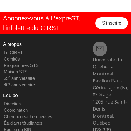
Abonnez-vous à L’expreST,
S'inscrire
l'infolettre du CIRST
À propos
Le CIRST
Université du
Comités
Programmes STS
Québec à
Maison STS
Montréal
e
35
anniversaire
Pavillon Paul-
e
40
anniversaire
Gérin-Lajoie (N),
e
8
étage
Équipe
1205, rue Saint-
Direction
Denis
Coordination
Montréal,
Chercheurs/chercheuses
Québec
Étudiants/étudiantes
H2X 3R9
Équipe du BIN