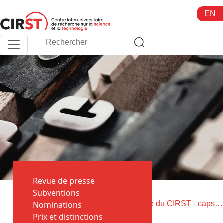
Aller
EN
au
contenu
Revue de presse
Toutes
Subventions
>
>
les
Nominations
Accueil
35e anniversaire du CIRST - capsule temporelle - chroniques du 20e
actualités
Prix et distinctions