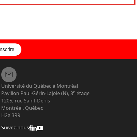
inscrire
Université du Québec à Montréal
e
Pavillon Paul-Gérin-Lajoie (N), 8
étage
1205, rue Saint-Denis
Montréal, Québec
H2X 3R9
Suivez-nous