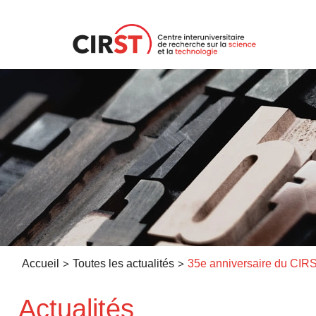
Aller
au
contenu
>
>
Accueil
Toutes les actualités
Actualités