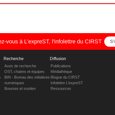
-vous à L’expreST, l'infolettre du CIRST
S'
Recherche
Diffusion
Axes de recherche
Publications
OST, chaires et équipes
Médiathèque
s
BIN - Bureau des initiatives
Blogue du CIRST
numériques
Infolettre L’expreST
Bourses et soutien
Ressources