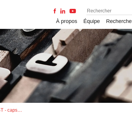
À propos
Équipe
Recherche
35e anniversaire du CIRST - capsules temporelles - les logos