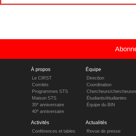
Abonnez
À propos
Équipe
Le CIRST
Direction
Comités
Coordination
Programmes STS
Chercheurs/chercheuse
Maison STS
Étudiants/étudiantes
e
35
anniversaire
Équipe du BIN
e
40
anniversaire
Activités
Actualités
Conférences et tables
Revue de presse