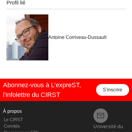
Profil lié
Antoine Corriveau-Dussault
Abonnez-vous à L’expreST,
S'inscrire
l'infolettre du CIRST
À propos
Le CIRST
Université du
Comités