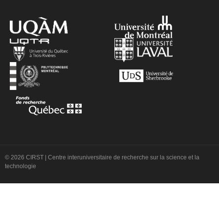
© 2026 CIRST | Centre interuniversitaire de recherche sur la science et la
technologie