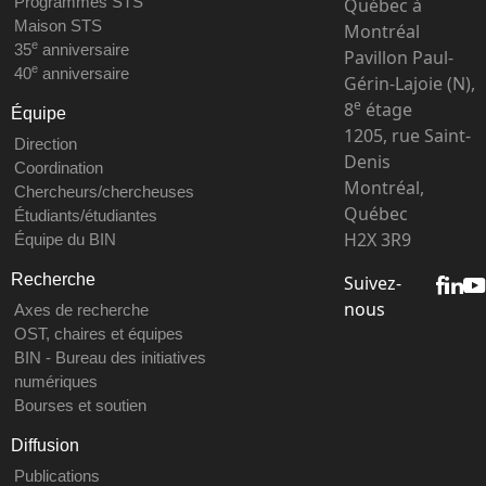
Programmes STS
Québec à
Maison STS
Montréal
e
35
anniversaire
Pavillon Paul-
e
40
anniversaire
Gérin-Lajoie (N),
e
8
étage
Équipe
1205, rue Saint-
Direction
Denis
Coordination
Montréal,
Chercheurs/chercheuses
Québec
Étudiants/étudiantes
H2X 3R9
Équipe du BIN
Recherche
Suivez-
nous
Axes de recherche
OST, chaires et équipes
BIN - Bureau des initiatives
numériques
Bourses et soutien
Diffusion
Publications