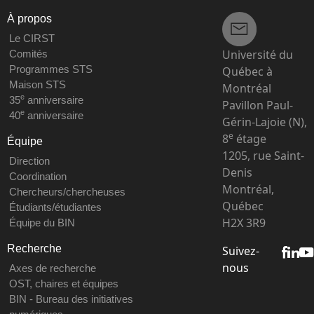
À propos
Le CIRST
Université du
Comités
Programmes STS
Québec à
Maison STS
Montréal
e
35
anniversaire
Pavillon Paul-
e
40
anniversaire
Gérin-Lajoie (N),
e
8
étage
Équipe
1205, rue Saint-
Direction
Denis
Coordination
Montréal,
Chercheurs/chercheuses
Québec
Étudiants/étudiantes
H2X 3R9
Équipe du BIN
Recherche
Suivez-
nous
Axes de recherche
OST, chaires et équipes
BIN - Bureau des initiatives