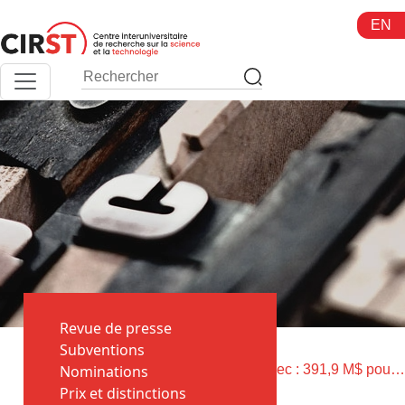
Aller
EN
au
contenu
Revue de presse
Toutes
Subventions
>
>
les
Nominations
Accueil
Budget du Québec : 391,9 M$ pour les universités
actualités
Prix et distinctions