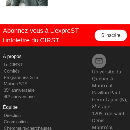
Abonnez-vous à L’expreST,
S'inscrire
l'infolettre du CIRST
À propos
Le CIRST
Université du
Comités
Programmes STS
Québec à
Maison STS
Montréal
e
35
anniversaire
Pavillon Paul-
e
40
anniversaire
Gérin-Lajoie (N),
e
8
étage
Équipe
1205, rue Saint-
Direction
Denis
Coordination
Montréal,
Chercheurs/chercheuses