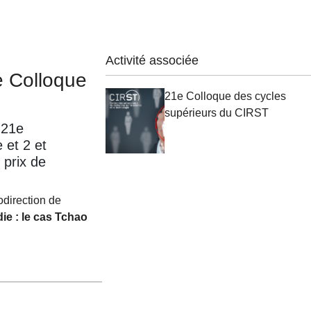
Activité associée
e Colloque
21e Colloque des cycles
supérieurs du CIRST
 21e
 et 2 et
 prix de
codirection de
e : le cas Tchao