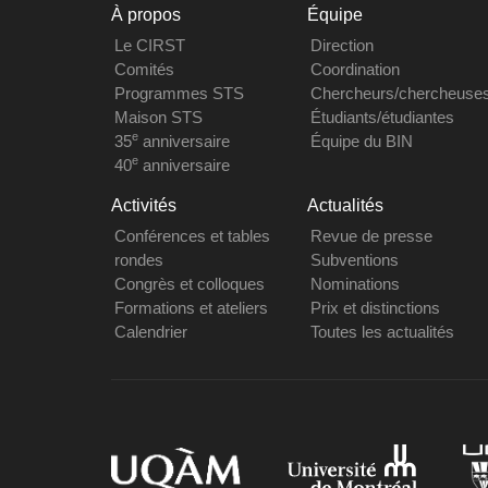
À propos
Équipe
Le CIRST
Direction
Comités
Coordination
Programmes STS
Chercheurs/chercheuse
Maison STS
Étudiants/étudiantes
e
35
anniversaire
Équipe du BIN
e
40
anniversaire
Activités
Actualités
Conférences et tables
Revue de presse
rondes
Subventions
Congrès et colloques
Nominations
Formations et ateliers
Prix et distinctions
Calendrier
Toutes les actualités