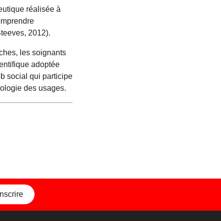
eutique réalisée à
comprendre
Steeves, 2012).
ches, les soignants
ientifique adoptée
 social qui participe
iologie des usages.
inscrire