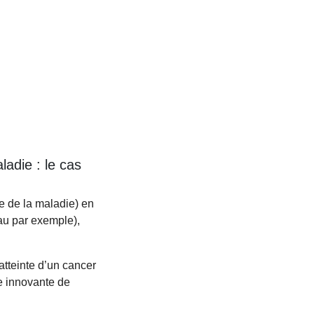
adie : le cas
e de la maladie) en
eau par exemple),
tteinte d’un cancer
e innovante de