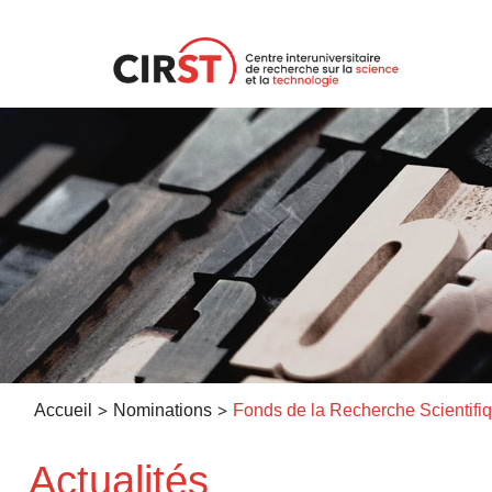
Aller
au
contenu
>
>
Accueil
Nominations
Actualités