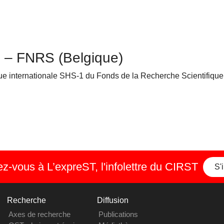
e – FNRS (Belgique)
ique internationale SHS-1 du Fonds de la Recherche Scientifiqu
-vous à L’expreST, l'infolettre du CIRST
S'
Recherche
Diffusion
Axes de recherche
Publications