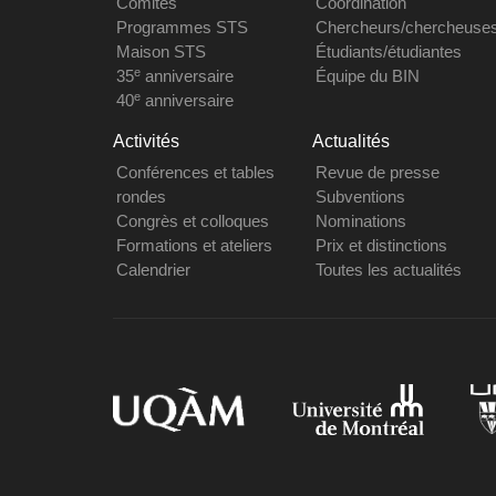
Comités
Coordination
Programmes STS
Chercheurs/chercheuse
Maison STS
Étudiants/étudiantes
e
35
anniversaire
Équipe du BIN
e
40
anniversaire
Activités
Actualités
Conférences et tables
Revue de presse
rondes
Subventions
Congrès et colloques
Nominations
Formations et ateliers
Prix et distinctions
Calendrier
Toutes les actualités