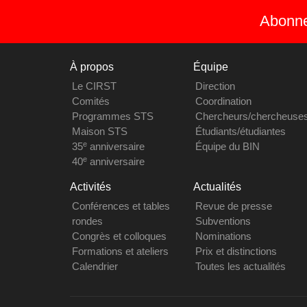
Abonnez
À propos
Équipe
Le CIRST
Direction
Comités
Coordination
Programmes STS
Chercheurs/chercheuse
Maison STS
Étudiants/étudiantes
e
35
anniversaire
Équipe du BIN
e
40
anniversaire
Activités
Actualités
Conférences et tables
Revue de presse
rondes
Subventions
Congrès et colloques
Nominations
Formations et ateliers
Prix et distinctions
Calendrier
Toutes les actualités