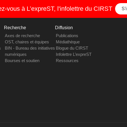
-vous à L’expreST, l'infolettre du CIRST
S'
Recherche
Diffusion
Axes de recherche
Publications
OST, chaires et équipes
Médiathèque
s
BIN - Bureau des initiatives
Blogue du CIRST
numériques
Infolettre L’expreST
Bourses et soutien
Ressources