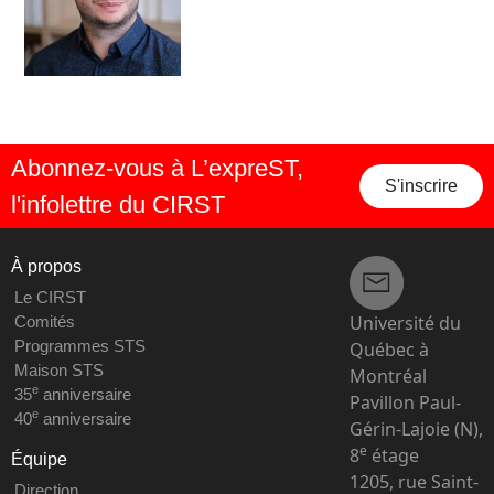
Abonnez-vous à L’expreST,
S'inscrire
l'infolettre du CIRST
À propos
Le CIRST
Université du
Comités
Programmes STS
Québec à
Maison STS
Montréal
e
35
anniversaire
Pavillon Paul-
e
40
anniversaire
Gérin-Lajoie (N),
e
8
étage
Équipe
1205, rue Saint-
Direction