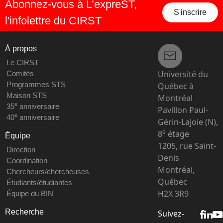
Abonnez-vous à L’expreST,
S'inscrire
l'infolettre du CIRST
À propos
Le CIRST
Université du
Comités
Programmes STS
Québec à
Maison STS
Montréal
e
35
anniversaire
Pavillon Paul-
e
40
anniversaire
Gérin-Lajoie (N),
e
8
étage
Équipe
1205, rue Saint-
Direction
Denis
Coordination
Montréal,
Chercheurs/chercheuses
Québec
Étudiants/étudiantes
H2X 3R9
Équipe du BIN
Recherche
Suivez-