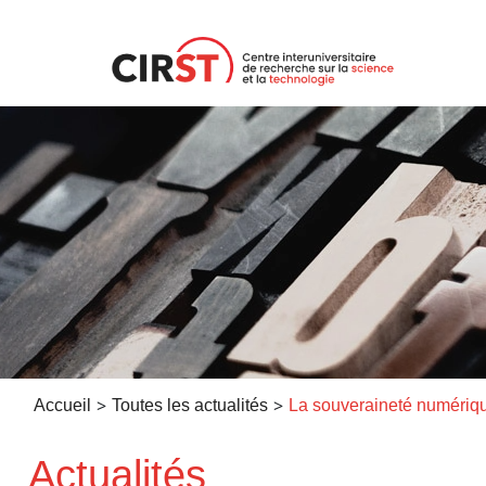
Aller
au
contenu
>
>
Accueil
Toutes les actualités
Actualités