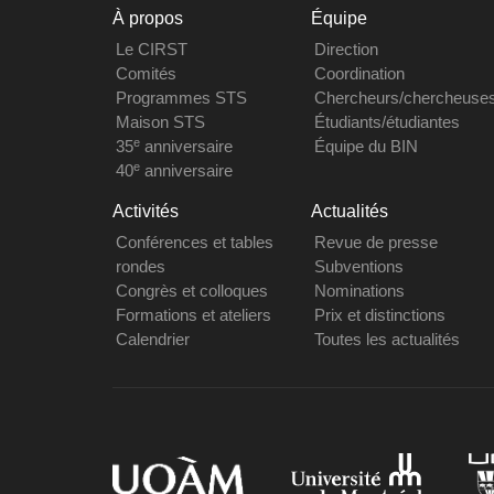
À propos
Équipe
Le CIRST
Direction
Comités
Coordination
Programmes STS
Chercheurs/chercheuse
Maison STS
Étudiants/étudiantes
e
35
anniversaire
Équipe du BIN
e
40
anniversaire
Activités
Actualités
Conférences et tables
Revue de presse
rondes
Subventions
Congrès et colloques
Nominations
Formations et ateliers
Prix et distinctions
Calendrier
Toutes les actualités