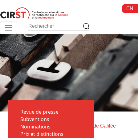
Aller
EN
au
contenu
Revue de presse
Toutes
Subventions
>
>
les
Nominations
Accueil
L'ambassadeur de Galilée
actualités
Prix et distinctions