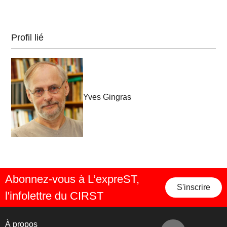
Profil lié
Yves Gingras
Abonnez-vous à L’expreST,
S'inscrire
l'infolettre du CIRST
À propos