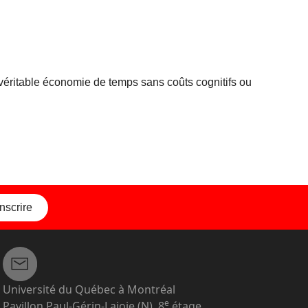
 véritable économie de temps sans coûts cognitifs ou
inscrire
Université du Québec à Montréal
e
Pavillon Paul-Gérin-Lajoie (N), 8
étage