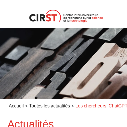
Aller
au
contenu
>
>
Accueil
Toutes les actualités
Actualités