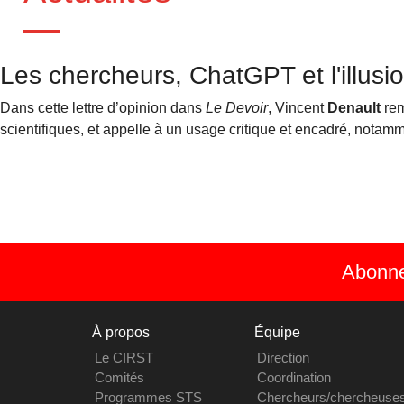
Les chercheurs, ChatGPT et l'illus
Dans cette lettre d’opinion dans
Le Devoir
, Vincent
Denault
rem
scientifiques, et appelle à un usage critique et encadré, nota
Abonnez
À propos
Équipe
Le CIRST
Direction
Comités
Coordination
Programmes STS
Chercheurs/chercheuse