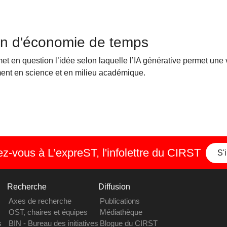
ion d'économie de temps
et en question l’idée selon laquelle l’IA générative permet une
mment en science et en milieu académique.
-vous à L’expreST, l'infolettre du CIRST
S'
Recherche
Diffusion
Axes de recherche
Publications
OST, chaires et équipes
Médiathèque
s
BIN - Bureau des initiatives
Blogue du CIRST