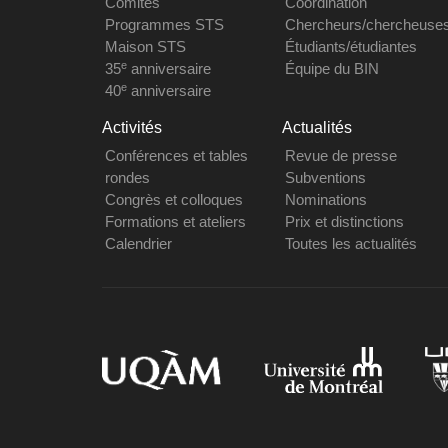
Comités
Coordination
Programmes STS
Chercheurs/chercheuse
Maison STS
Étudiants/étudiantes
e
35
anniversaire
Équipe du BIN
e
40
anniversaire
Activités
Actualités
Conférences et tables
Revue de presse
rondes
Subventions
Congrès et colloques
Nominations
Formations et ateliers
Prix et distinctions
Calendrier
Toutes les actualités