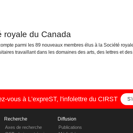
é royale du Canada
compte parmi les 89 nouveaux membres élus à la Société roya
taires travaillant dans les domaines des arts, des lettres et des
-vous à L’expreST, l'infolettre du CIRST
S'
Recherche
Diffusion
Axes de recherche
Publications