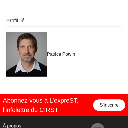
Profil lié
Patrice Potvin
Abonnez-vous à L’expreST,
S'inscrire
l'infolettre du CIRST
À propos