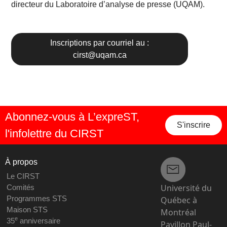
directeur du Laboratoire d’analyse de presse (UQAM).
Inscriptions par courriel au :
cirst@uqam.ca
Abonnez-vous à L’expreST,
S'inscrire
l'infolettre du CIRST
À propos
Le CIRST
Université du
Comités
Programmes STS
Québec à
Maison STS
Montréal
e
35
anniversaire
Pavillon Paul-