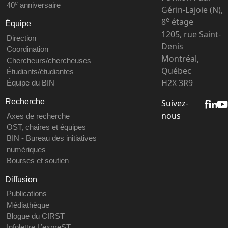
e
40
anniversaire
Gérin-Lajoie (N),
e
8
étage
Équipe
1205, rue Saint-
Direction
Denis
Coordination
Montréal,
Chercheurs/chercheuses
Québec
Étudiants/étudiantes
H2X 3R9
Équipe du BIN
Recherche
Suivez-
nous
Axes de recherche
OST, chaires et équipes
BIN - Bureau des initiatives
numériques
Bourses et soutien
Diffusion
Publications
Médiathèque
Blogue du CIRST
Infolettre L’expreST