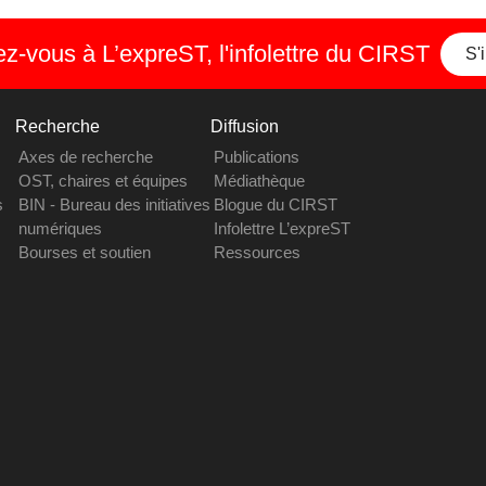
-vous à L’expreST, l'infolettre du CIRST
S'
Recherche
Diffusion
Axes de recherche
Publications
OST, chaires et équipes
Médiathèque
s
BIN - Bureau des initiatives
Blogue du CIRST
numériques
Infolettre L’expreST
Bourses et soutien
Ressources