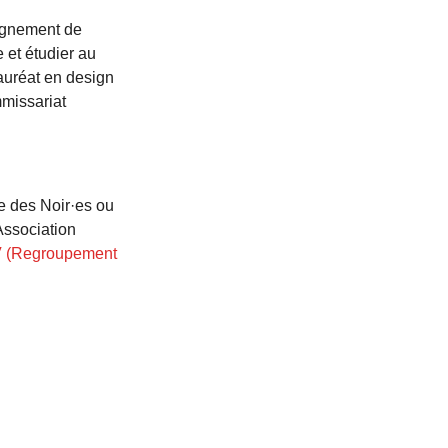
eignement de
 et étudier au
auréat en design
mmissariat
re des Noir·es ou
Association
 (Regroupement