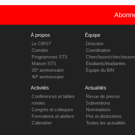
Abonnez
À propos
Équipe
Le CIRST
Direction
Comités
Coordination
Programmes STS
Chercheurs/chercheuse
Maison STS
Étudiants/étudiantes
e
35
anniversaire
Équipe du BIN
e
40
anniversaire
Activités
Actualités
Conférences et tables
Revue de presse
rondes
Subventions
Congrès et colloques
Nominations
Formations et ateliers
Prix et distinctions
Calendrier
Toutes les actualités