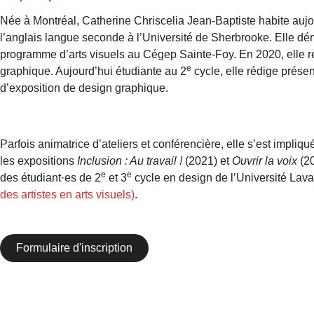
Née à Montréal, Catherine Chriscelia Jean-Baptiste habite auj
l’anglais langue seconde à l’Université de Sherbrooke. Elle dé
programme d’arts visuels au Cégep Sainte-Foy. En 2020, elle re
e
graphique. Aujourd’hui étudiante au 2
cycle, elle rédige prése
d’exposition de design graphique.
Parfois animatrice d’ateliers et conférencière, elle s’est impliq
les expositions
Inclusion : Au travail !
(2021) et
Ouvrir la voix
(20
e
e
des étudiant·es de 2
et 3
cycle en design de l’Université Laval
des artistes en arts visuels)
.
Formulaire d'inscription