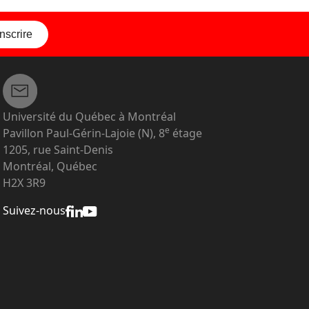
inscrire
Université du Québec à Montréal
e
Pavillon Paul-Gérin-Lajoie (N), 8
étage
1205, rue Saint-Denis
Montréal, Québec
H2X 3R9
Suivez-nous