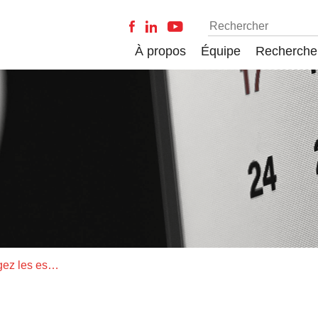
À propos
Équipe
Recherche
Attirez les regards, engagez les esprits : La communication scientifique par affiche