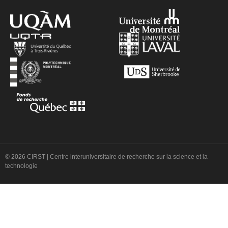
© 2026 CIRST | Centre interuniversitaire de recherche sur la science et la
technologie