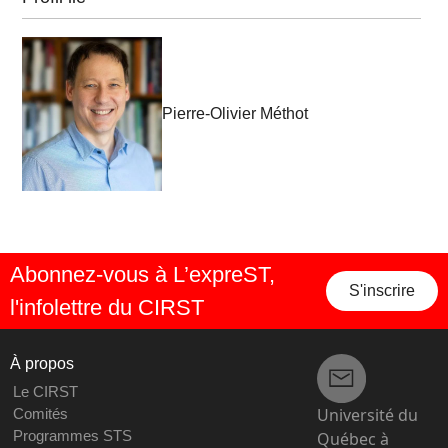
Pierre-Olivier Méthot
Abonnez-vous à L’expreST,
S'inscrire
l'infolettre du CIRST
À propos
Le CIRST
Université du
Comités
Programmes STS
Québec à