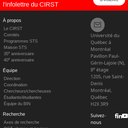
l'infolettre du CIRST
À propos
Le CIRST
Université du
Comités
Programmes STS
Québec à
Maison STS
Montréal
e
35
anniversaire
Pavillon Paul-
e
40
anniversaire
Gérin-Lajoie (N),
e
8
étage
Équipe
1205, rue Saint-
Direction
Denis
Coordination
Montréal,
Chercheurs/chercheuses
Québec
Étudiants/étudiantes
H2X 3R9
Équipe du BIN
Recherche
Suivez-
nous
Axes de recherche