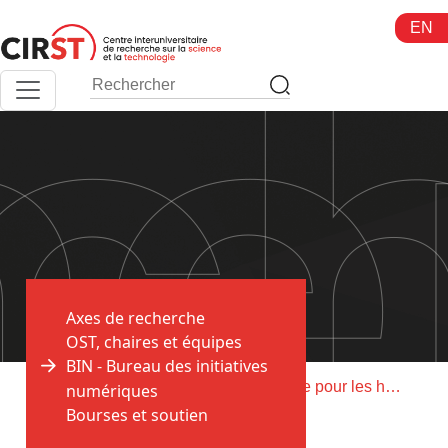
Aller
EN
au
contenu
Axes de recherche
OST, chaires et équipes
BIN - Bureau des initiatives
>
>
Accueil
BIN
Guide méthodologique pour les humanités numériques
numériques
Bourses et soutien