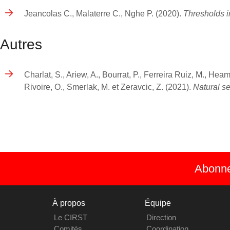
Jeancolas C., Malaterre C., Nghe P. (2020).
Thresholds in
Autres
Charlat, S., Ariew, A., Bourrat, P., Ferreira Ruiz, M., Hea
Rivoire, O., Smerlak, M. et Zeravcic, Z. (2021).
Natural se
Abonnez
À propos
Équipe
Le CIRST
Direction
Comités
Coordination