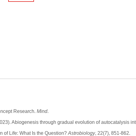
Concept Research.
Mind
.
(2023). Abiogenesis through gradual evolution of autocatalysis in
in of Life: What Is the Question?
Astrobiology
, 22(7), 851-862.