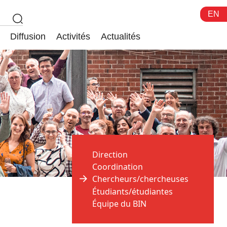
EN
Diffusion
Activités
Actualités
Direction
Coordination
Chercheurs/chercheuses
Étudiants/étudiantes
Équipe du BIN