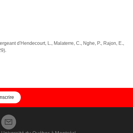
Sergeant d'Hendecourt, L., Malaterre, C., Nghe, P., Rajon, E.,
9).
inscrire
Université du Québec à Montréal