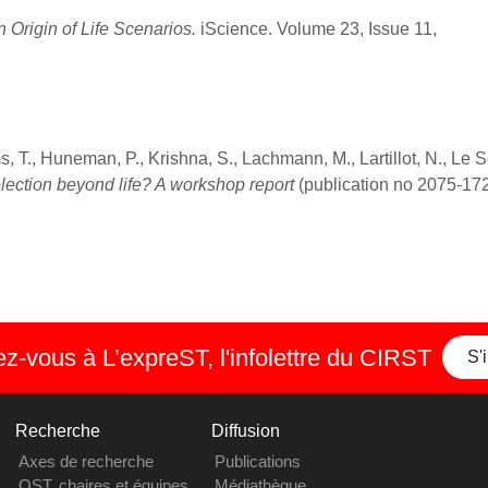
 Origin of Life Scenarios.
iScience. Volume 23, Issue 11,
ms, T., Huneman, P., Krishna, S., Lachmann, M., Lartillot, N., Le 
lection beyond life? A workshop report
(publication no 2075-172
-vous à L’expreST, l'infolettre du CIRST
S'
Recherche
Diffusion
Axes de recherche
Publications
OST, chaires et équipes
Médiathèque